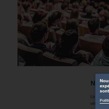
Nous
Nous 
expé
sont
Un person
Polit
une socié