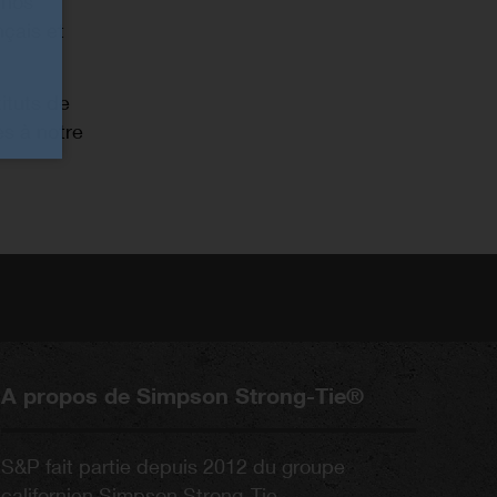
 nos
çais et
ituts de
es à notre
A propos de Simpson Strong-Tie®
S&P fait partie depuis 2012 du groupe
californien Simpson Strong-Tie.