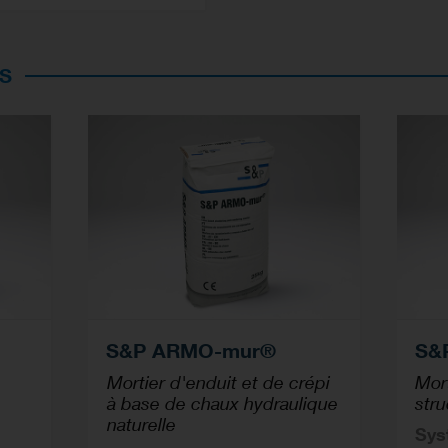
S
S&P ARMO-mur®
S&
Mortier d'enduit et de crépi
Mort
à base de chaux hydraulique
str
naturelle
Sys