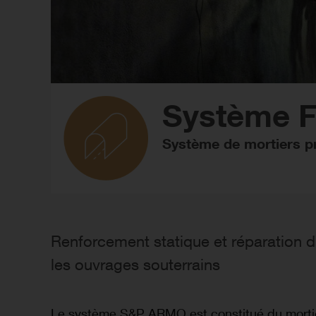
ARMO
S&P
Système 
Tunnel
FRCM-
System
Système de mortiers pr
Renforcement statique et réparation dur
les ouvrages souterrains
Le système S&P ARMO est constitué du mort