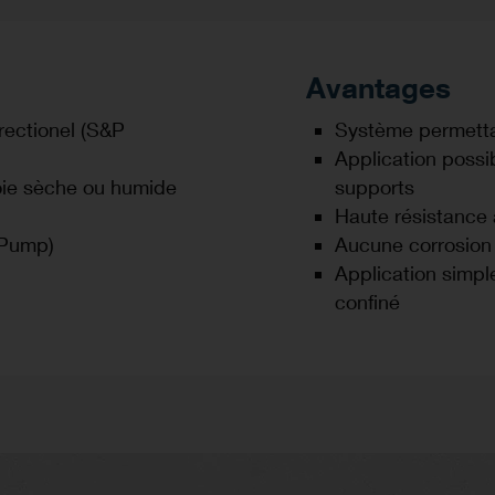
Avantages
irectionel (S&P
Système permettan
Application possib
oie sèche ou humide
supports
Haute résistance 
-Pump)
Aucune corrosion 
Application simple
confiné