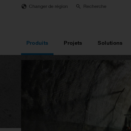
Skip
Changer de région
Recherche
to
main
content
Produits
Projets
Solutions