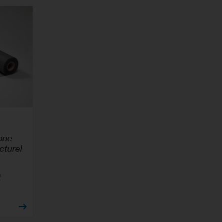
bone
cturel
t