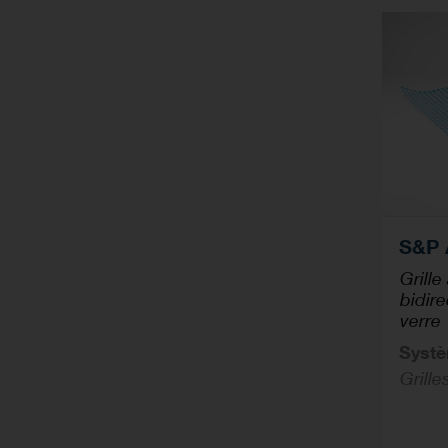
S&P 
Grille
bidire
verre
Syst
Grill