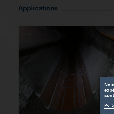
Applications
Nous
expé
sont
Polit