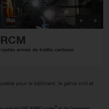
Previous
Next
FRCM
ojetés armés de treillis carbone
able pour le bâtiment, le génie civil et
®
ier spécial S&P ARMO-crete
et de l’armature