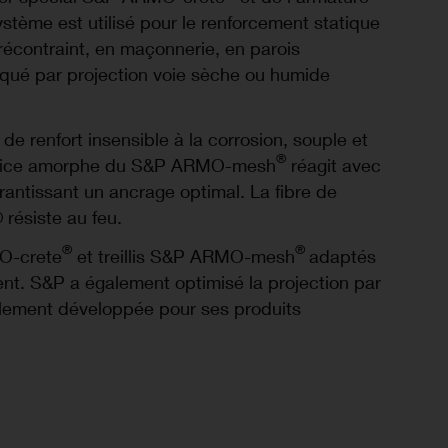
ème est utilisé pour le renforcement statique
récontraint, en maçonnerie, en parois
liqué par projection voie sèche ou humide
e renfort insensible à la corrosion, souple et
®
 silice amorphe du S&P ARMO-mesh
réagit avec
antissant un ancrage optimal. La fibre de
ésiste au feu.
®
®
O-crete
et treillis S&P ARMO-mesh
adaptés
ent. S&P a également optimisé la projection par
ement développée pour ses produits