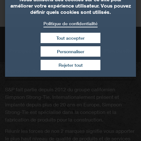
améliorer votre expérience utilisateur. Vous pouvez
E&E Congress 2021
définir quels cookies sont utilisés.
Politique de confidentialité
Mentions légales
Tout accepter
Principes de protection des données
Plan du site
Personnaliser
Retirer le consentement
Rejeter tout
A propos de Simpson Strong-Tie®
S&P fait partie depuis 2012 du groupe californien
Simpson Strong-Tie. Internationalement présent et
implanté depuis plus de 20 ans en Europe, Simpson
Strong-Tie est spécialisé dans la conception et la
fabrication de produits pour la construction.
Réunir les forces de nos 2 marques signifie vous apporter
le plus haut niveau de qualité de produits et de services