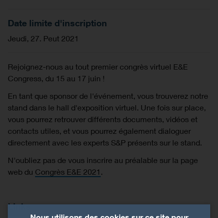
Date limite d'inscription
Jeudi, 27. Peut 2021
Rejoignez-nous au tout premier congrès virtuel E&E
Congress, du 15 au 17 juin !
En tant que sponsor de l'événement, vous trouverez notre
stand dans le hall d'exposition virtuel. Une fois sur place,
vous pourrez retrouver différents documents, vidéos et
contacts utiles, et vous pourrez également dialoguer
directement avec les experts S&P présents sur le stand.
N'oubliez pas de vous inscrire au préalable sur la page
web du
Congrès E&E 2021
.
Links
Nous utilisons des cookies sur ce site pour