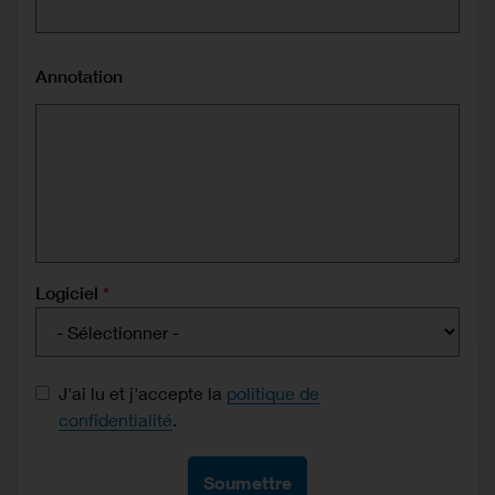
Annotation
Logiciel
Data protection consent
J'ai lu et j'accepte la
politique de
confidentialité
.