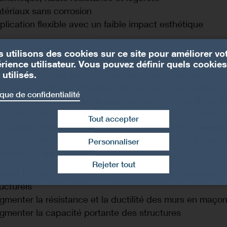
tériaux sans corrosion
plication flexible avec un faible impact esthétique
 sert-il ?
 utilisons des cookies sur ce site pour améliorer vo
rience utilisateur. Vous pouvez définir quels cookies
-Anchor est une ancre en carbone haute résistance et
 utilisés.
, conçue pour être stratifiée sur site avec des résines S
ique de confidentialité
 une mèche d'ancrage en polymère renforcé de fibres d
(CFRP). Cette mèche renforce l’ancrage des systèmes
Tout accepter
 L’application principale du S&P C-Anchor est d'
améli
e
des renforts au cisaillement réalisés avec des tissus F
Personnaliser
Retirer le consentement
maines d’application :
Rejeter tout
surer le transfert de charges entre différents éléments
ructurels
gmenter la résistance et la ductilité des murs en maço
gmenter la capacité portante des structures