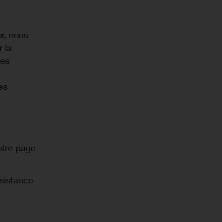
r, nous
 la
des
es
otre page
ssistance