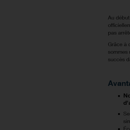
Au début 
officiell
pas arrêt
Grâce à 
sommes r
succès da
Avant
No
d'
Se
si
Éc