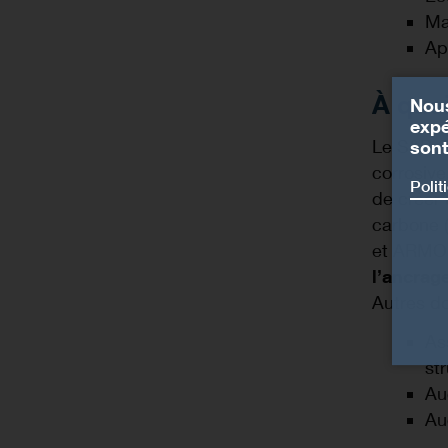
Ma
Ap
À quoi
Nous
expé
Le S&P C
sont
corrosive
Polit
de créer
carbone 
et ARMO.
l’ancrag
Autres do
As
st
Au
Au