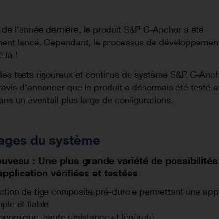
de l'année dernière, le produit S&P C-Anchor a été
ement lancé. Cependant, le processus de développement
é là !
des tests rigoureux et continus du système S&P C-Anch
avis d'annoncer que le produit a désormais été testé 
ns un éventail plus large de configurations.
ages du système
uveau : Une plus grande variété de possibilités
application vérifiées et testées
ction de tige composite pré-durcie permettant une appl
mple et fiable
onomique, haute résistance et légèreté