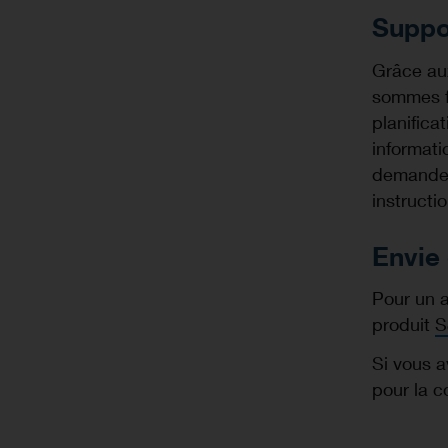
Suppor
Grâce aux
sommes fi
planifica
informati
demander
instructi
Envie 
Pour un a
produit
S
Si vous a
pour la c