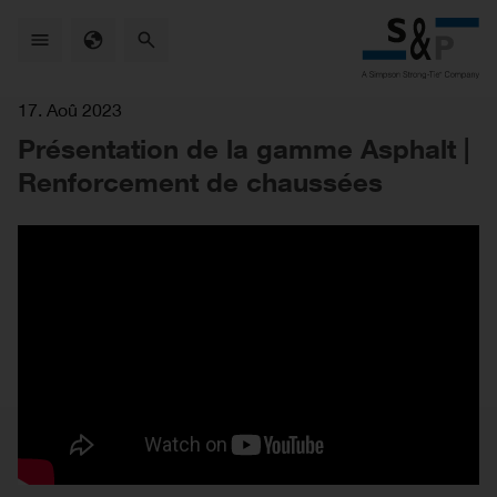
Skip
to
main
content
17. Aoû 2023
Présentation de la gamme Asphalt |
Renforcement de chaussées