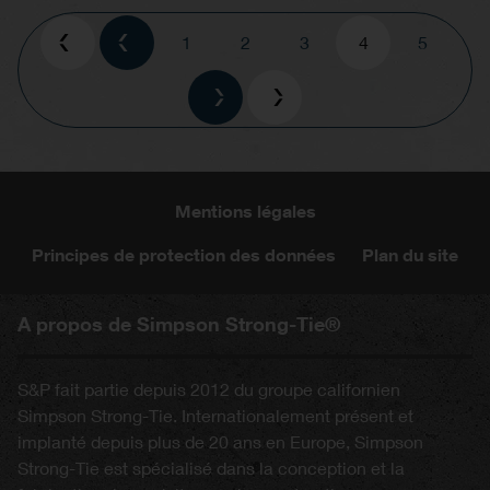
Pagination
Page
1
Page
2
Page
3
Current
4
Page
5
page
Mentions légales
Principes de protection des données
Plan du site
A propos de Simpson Strong-Tie®
S&P fait partie depuis 2012 du groupe californien
Simpson Strong-Tie. Internationalement présent et
implanté depuis plus de 20 ans en Europe, Simpson
Strong-Tie est spécialisé dans la conception et la