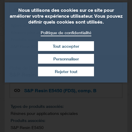
S&P Resin E5450 (FDS), comp. A
Nous utilisons des cookies sur ce site pour
améliorer votre expérience utilisateur. Vous pouvez
définir quels cookies sont utilisés.
Types de produits associés
Politique de confidentialité
Résines pour applications spéciales
Produits associés
Tout accepter
S&P Resin E5450
Personnaliser
Retirer le consentement
Fiche de Données de Sécurité
Rejeter tout
S&P Resin E5450
S&P Resin E5450 (FDS), comp. B
Types de produits associés
Résines pour applications spéciales
Produits associés
S&P Resin E5450