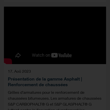
17. Aoû 2023
Présentation de la gamme Asphalt |
Renforcement de chaussées
Grilles d’armatures pour le renforcement de
chaussées bitumeuses. Les armatures de chaussées
S&P CARBOPHALT® G et S&P GLASPHALT® G
luttent contre la fissuration et renforcent les