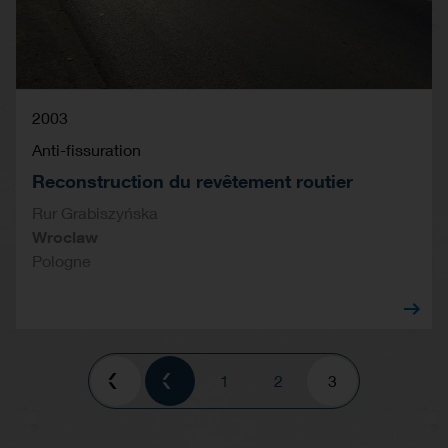
2003
Anti-fissuration
Reconstruction du revêtement routier
Rur Grabiszyńska
Wroclaw
Pologne
Pagination
Page
1
Page
2
Current
3
page