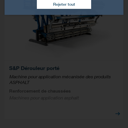
Rejeter tout
S&P Dérouleur porté
Machine pour application mécanisée des produits
ASPHALT
Renforcement de chaussées
Machines pour application asphalt