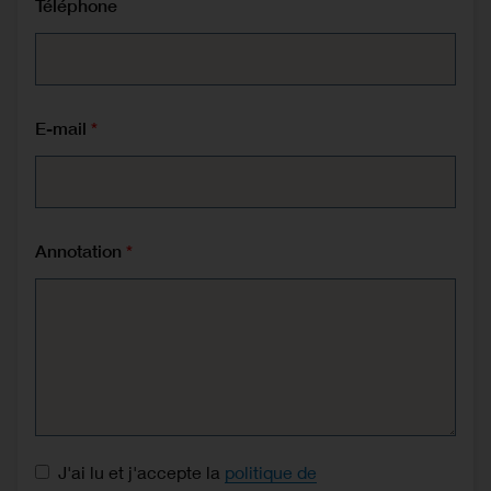
Téléphone
E-mail
Annotation
Consentement à la protection des données
J'ai lu et j'accepte la
politique de