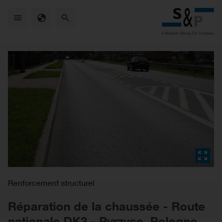
Skip
to
main
content
Renforcement structurel
Réparation de la chaussée - Route
nationale DK3 - Pyrzyce, Pologne