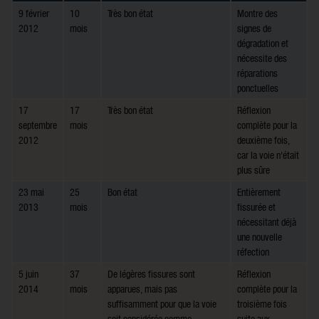
9 février
10
Très bon état
Montre des
2012
mois
signes de
dégradation et
nécessite des
réparations
ponctuelles
17
17
Très bon état
Réflexion
septembre
mois
complète pour la
2012
deuxième fois,
car la voie n'était
plus sûre
23 mai
25
Bon état
Entièrement
2013
mois
fissurée et
nécessitant déjà
une nouvelle
réfection
5 juin
37
De légères fissures sont
Réflexion
2014
mois
apparues, mais pas
complète pour la
suffisamment pour que la voie
troisième fois
soit considérée comme
suite aux