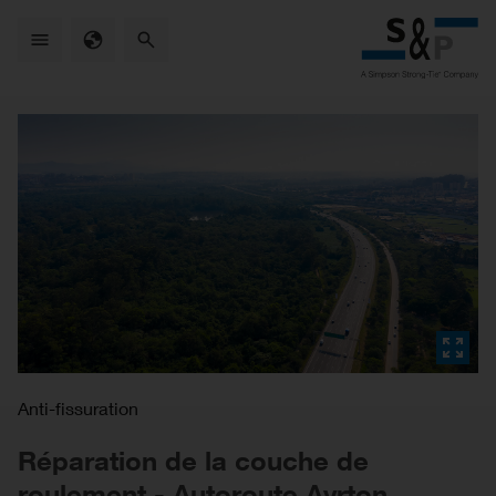
Skip
to
main
content
Anti-fissuration
Réparation de la couche de
roulement - Autoroute Ayrton